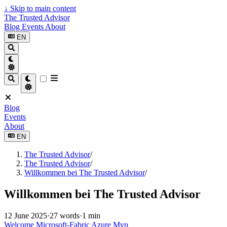
↓
Skip to main content
The Trusted Advisor
Blog
Events
About
EN
Blog
Events
About
EN
The Trusted Advisor
/
The Trusted Advisor
/
Willkommen bei The Trusted Advisor
/
Willkommen bei The Trusted Advisor
12 June 2025
·
27 words
·
1 min
Welcome
Microsoft-Fabric
Azure
Mvp