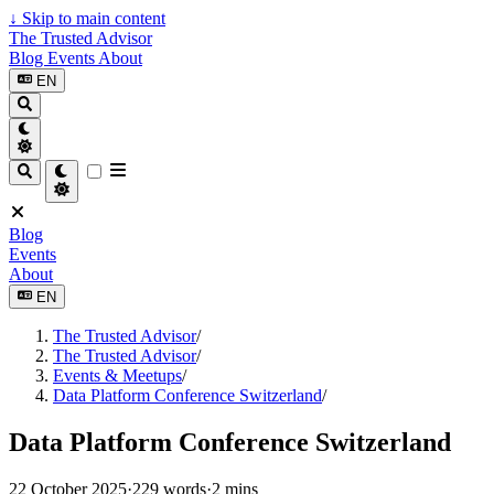
↓
Skip to main content
The Trusted Advisor
Blog
Events
About
EN
Blog
Events
About
EN
The Trusted Advisor
/
The Trusted Advisor
/
Events & Meetups
/
Data Platform Conference Switzerland
/
Data Platform Conference Switzerland
22 October 2025
·
229 words
·
2 mins